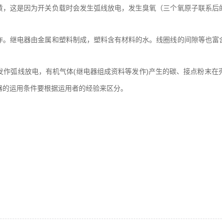
黄，这是因为开关负载时会发生弧线放电，发生臭氧（三个氧原子联系后
作。继电器由金属和塑料制成，塑料含有材料的水。线圈线的间隙等也富
。
发作弧线放电，有机气体(继电器组成资料等发作)产生的碳、接点粉末在
器的运用条件要根据运用者的经验来区分。