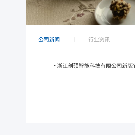
公司新闻
行业资讯
|
•
浙江创硕智能科技有限公司新版