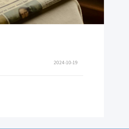
2024-10-19