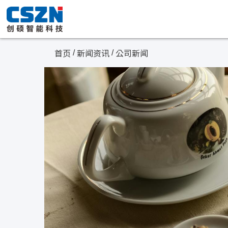
/
/
首页
新闻资讯
公司新闻